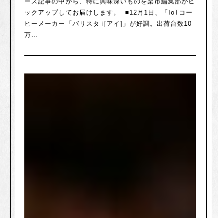
ース記事の中から、特に興味深いものを楽市編集部がピ
ックアップしてお届けします。 ■12月1日、「IoTコー
ヒーメーカー「バリスタ i[アイ]」が好調。出荷台数10
万…