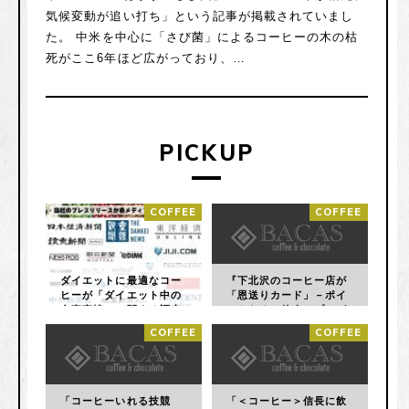
気候変動が追い打ち」という記事が掲載されていまし
た。
中米を中心に「さび菌」によるコーヒーの木の枯
死がここ6年ほど広がっており、…
PICKUP
COFFEE
COFFEE
ダイエットに最適なコー
『下北沢のコーヒー店が
ヒーが「ダイエット中の
「恩送りカード」－ポイ
食事事情」に関する調査
ントためて他人にプレゼ
から明らかに！それは、
ント』というニュースに
COFFEE
COFFEE
ダイエットコーヒー R
ついて
ROAST COFFEE / アー
ルローストコーヒー
「コーヒーいれる技競
「＜コーヒー＞信長に飲