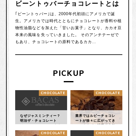
ビーントゥバーチョコレートとは
｢ビーントゥバー｣は、2000年代初頭にアメリカで誕
生。アメリカでは時代とともにチョコレートが香料や植
物性油脂などを加えた「甘いお菓子」となり、カカオ豆
本来の風味を失っていきました。
そのアンチテーゼで
もあり、チョコレートの原料であるカカ…
PICKUP
CHOCOLATE
CHOCOLATE
なぜジャスミンティー？
業界ではルビーチョコレ
明治ザ・チョコレート
ートが徐々に広がってき
は、BEAN to BAR をさ
ていますが、消費者人気
らに深化させた、FARM
はどうなんでしょうか？
CHOCOLATE
CHOCOLATE
to BAR チョコレートと