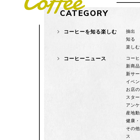
Coffee
CATEGORY
コーヒーを知る楽しむ
抽出
知る
楽し
コーヒーニュース
コー
新商
新サ
イベ
お店
スタ
アン
産地
健康
その
ス