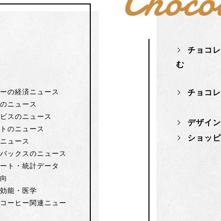
Choco
チョコ
む
む
ヒーの経済ニュース
チョコ
品のニュース
ービスのニュース
デザイ
ントのニュース
ショッ
のニュース
ーバックスのニュース
ケート・統計データ
動向
・効能・医学
他コーヒー関連ニュー