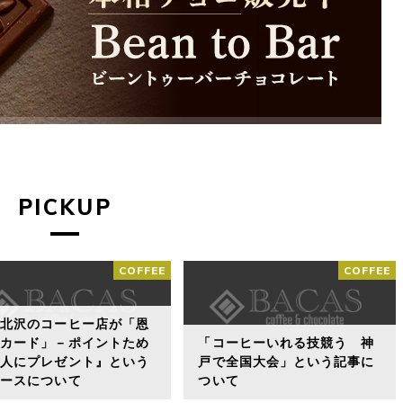
PICKUP
COFFEE
COFFEE
下北沢のコーヒー店が「恩
りカード」－ポイントため
「コーヒーいれる技競う 神
他人にプレゼント』という
戸で全国大会」という記事に
ュースについて
ついて